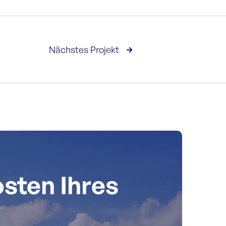
Nächstes Projekt

osten Ihres