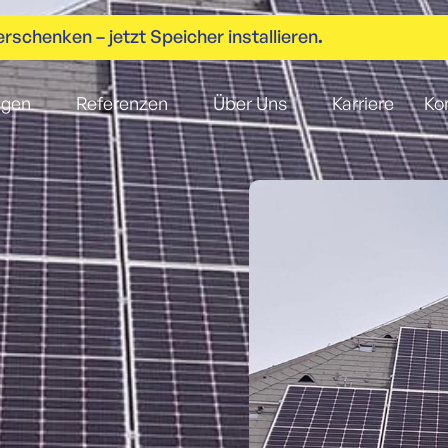
rschenken – jetzt Speicher installieren
.
ngen
Referenzen
Über Uns
Karriere
Ko