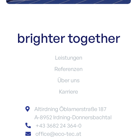
brighter together
Leistungen
Referenzen
Über uns
Karriere
Altirdning Öblarnerstraße 187

A-8952 Irdning-Donnersbachtal
+43 3682 24 364-0

office@eco-tec.at
