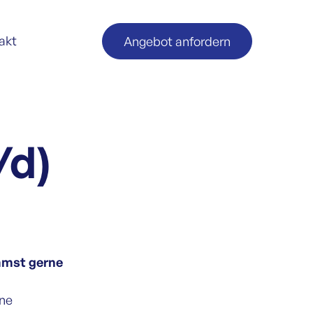
akt
Angebot anfordern
/d)
mmst gerne
ine