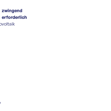
zwingend
erforderlich
ovoltaik
e