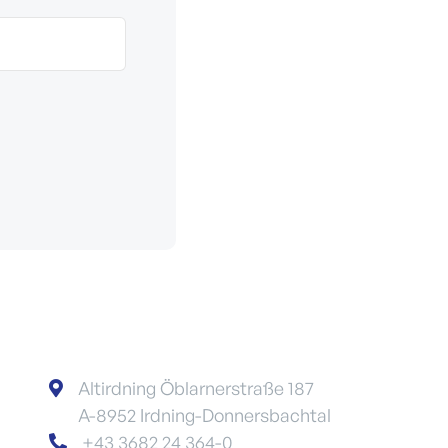
Altirdning Öblarnerstraße 187

A-8952 Irdning-Donnersbachtal
+43 3682 24 364-0
