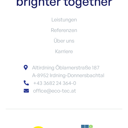
brighter together
Leistungen
Referenzen
Über uns
Karriere
Altirdning Öblarnerstraße 187

A-8952 Irdning-Donnersbachtal
+43 3682 24 364-0

office@eco-tec.at
